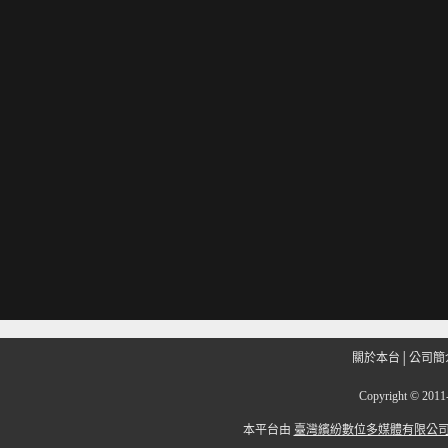
關於本台
│
公司簡
Copyright
©
201
本平台由
臺灣繽紛數位多媒體有限公