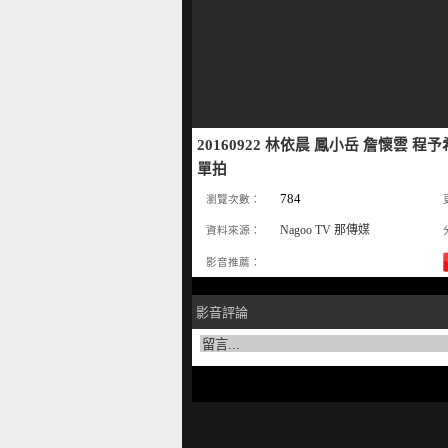
20160922 林依晨 鳳小岳 詹懷雲 程
單拍
784
瀏覽次數：
Nagoo TV 那傳媒
資料來源：
影音推薦：
影音評論