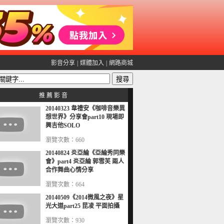
影音分享
|
媒體加入
|
網路商城
推 薦 影 音
20140323 韋禮安《咖啡音樂異
想世界》分享會part10 現場即
興吉他SOLO
瀏覽次數：660
20140824 炎亞綸《亞綸秀同樂
會》part4 炎亞綸 郭雪芙 兩人
合作舞曲心情分享
瀏覽次數：664
20140509《2014微風之夜》星
光大道part25 昆凌 平面拍攝
瀏覽次數：930