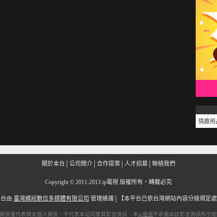
情趣用
關於本台
│
公司簡介
│
合作提案
│
人才招募
│
聯絡我們
Copyright
©
2011-2013 ip電視 版權所有‧轉載必究
平台由
臺灣繽紛數位多媒體有限公司
管理維護│
【本平台已依台灣網站內容分級規定處
資訊僅代表網友個人資訊，不代表本站同意其影音資訊，本
ip電視
不承擔由該影音資訊所引起