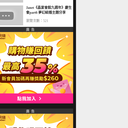
Janet《晶宴會館九週年》慶生
會part6 夢幻結婚主題分享
瀏覽次數：521
廣 告
廣 告