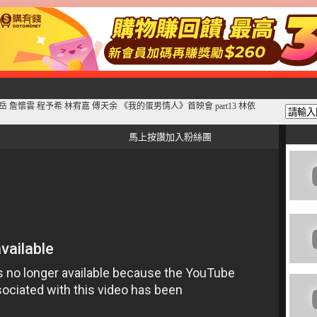
鳳小岳 詹懷雲 程予希 林宥嘉 傅天余 《我的蛋男情人》首映會 part13 林依
馬上按讚加入粉絲團