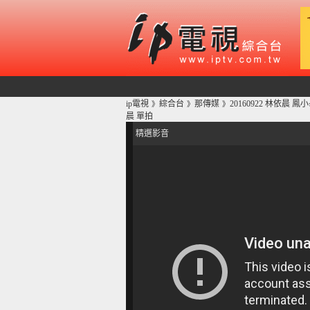
ip電視
綜合台
那傳媒
20160922 林依晨 
》
》
》
晨 單拍
精選影音