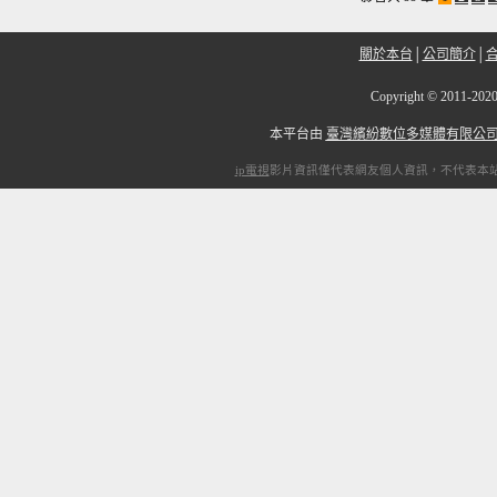
關於本台
│
公司簡介
│
Copyright
©
2011-2
本平台由
臺灣繽紛數位多媒體有限公
ip電視
影片資訊僅代表網友個人資訊，不代表本