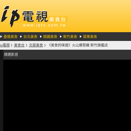
基隆美食
台北美食
桃園美食
新竹美食
苗栗美食
ip電視
美食台
北部美食
《美食的味道》火山爆發雞 新竹旗艦店
》
》
》
精選影音