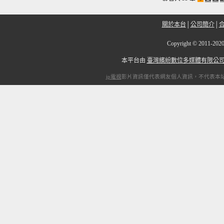
關於本台
│
公司簡介
│
Copyright
©
2011-2
本平台由
臺灣繽紛數位多媒體有限公
ip電視
影片資訊僅代表網友個人資訊，不代表本