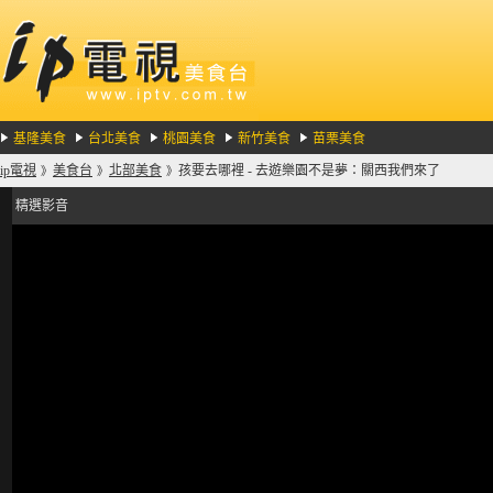
基隆美食
台北美食
桃園美食
新竹美食
苗栗美食
ip電視
美食台
北部美食
孩要去哪裡 - 去遊樂園不是夢：關西我們來了
》
》
》
精選影音