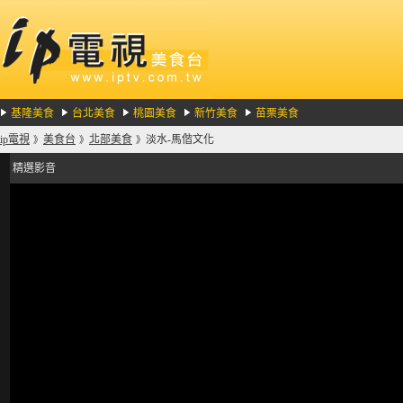
基隆美食
台北美食
桃園美食
新竹美食
苗栗美食
ip電視
美食台
北部美食
淡水-馬偕文化
》
》
》
精選影音