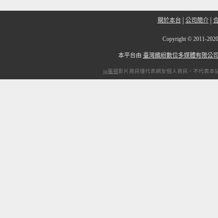
關於本台
│
公司簡介
│
Copyright
©
2011-2
本平台由
臺灣繽紛數位多媒體有限公
ip電視
影片資訊僅代表網友個人資訊，不代表本