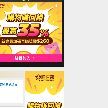
廣 告
木取火日式燒肉