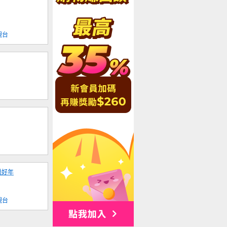
視台
過好年
視台