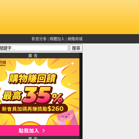
影音分享
|
媒體加入
|
網路商城
廣 告