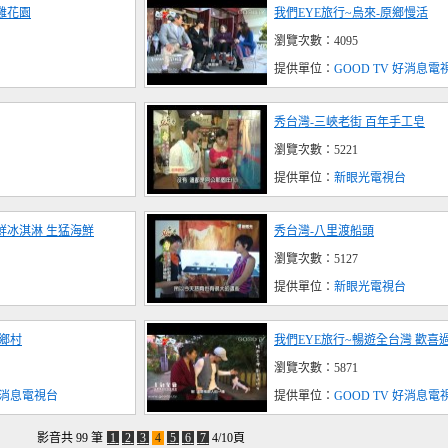
雞花園
我們EYE旅行~烏來-原鄉慢活
瀏覽次數：4095
提供單位：
GOOD TV 好消息電
秀台灣-三峽老街 百年手工皂
瀏覽次數：5221
提供單位：
新眼光電視台
鮮冰淇淋 生猛海鮮
秀台灣-八里渡船頭
瀏覽次數：5127
提供單位：
新眼光電視台
岸鄉村
我們EYE旅行~暢遊全台灣 歡喜
瀏覽次數：5871
 好消息電視台
提供單位：
GOOD TV 好消息電
影音共 99 筆
1
2
3
4
5
6
7
4/10頁