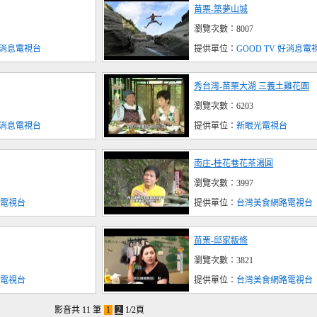
苗栗-築夢山城
瀏覽次數：8007
 好消息電視台
提供單位：
GOOD TV 好消息電
秀台灣-苗栗大湖 三義土雞花園
瀏覽次數：6203
 好消息電視台
提供單位：
新眼光電視台
南庄-桂花巷花茶湯圓
瀏覽次數：3997
電視台
提供單位：
台灣美食網路電視台
苗栗-邱家粄條
瀏覽次數：3821
電視台
提供單位：
台灣美食網路電視台
影音共 11 筆
1
2
1/2頁