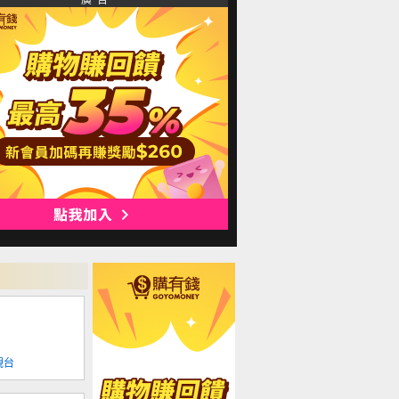
廣 告
視台