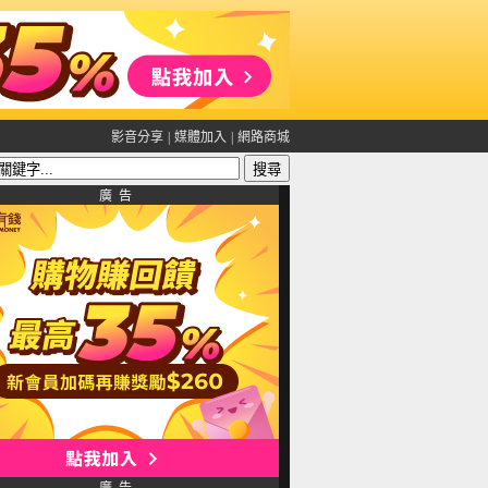
影音分享
|
媒體加入
|
網路商城
廣 告