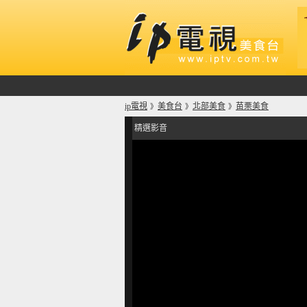
ip電視
美食台
北部美食
苗栗美食
》
》
》
精選影音