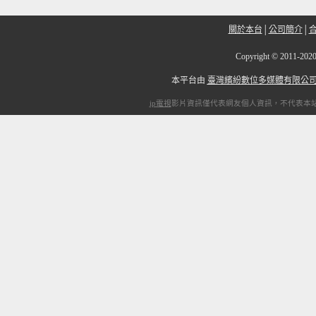
關於本台
│
公司簡介
│
Copyright
©
2011-2
本平台由
臺灣繽紛數位多媒體有限公
ip電視
影片資訊僅代表網友個人資訊，不代表本