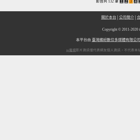
影音共 132 筆
1
2
3
4
關於本台
│
公司簡介
│
Copyright
©
2011-2
本平台由
臺灣繽紛數位多媒體有限公
ip電視
影片資訊僅代表網友個人資訊，不代表本