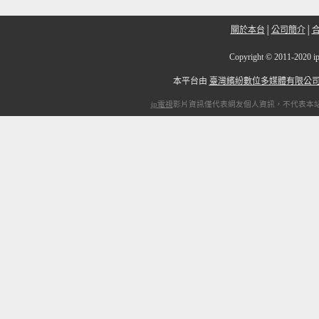
關於本台
│
公司簡介
│
Copyright
©
2011-20
本平台由
臺灣繽紛數位多媒體有限公
ip電視
影片資訊僅代表網友個人資訊，不代表本