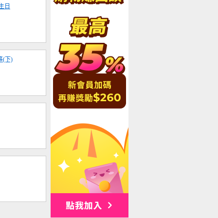
獻主日
(下)