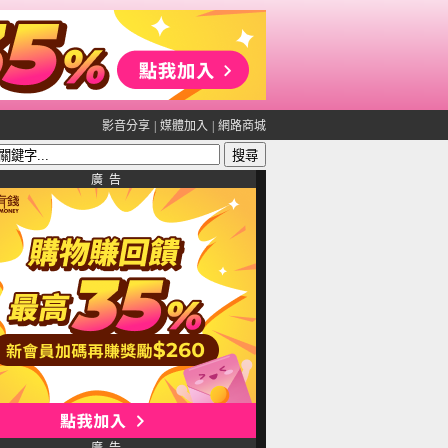
影音分享
|
媒體加入
|
網路商城
廣 告