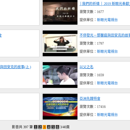
│我們的祈禱 │ 2019 新眼光奉
瀏覽次數：1677
提供單位：
新眼光電視台
會
不停發光－鄧馨庭與田安克的故事
瀏覽次數：1797
提供單位：
新眼光電視台
田安克的故事(上 )
以父之名
瀏覽次數：1659
提供單位：
新眼光電視台
亞洲先鋒特會
瀏覽次數：17416
提供單位：
新眼光電視台
影音共 397 筆
1
2
3
4
5
6
3/40頁