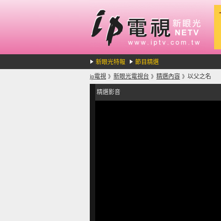
新眼光特報
節目精選
ip電視
新眼光電視台
精選內容
以父之名
》
》
》
精選影音