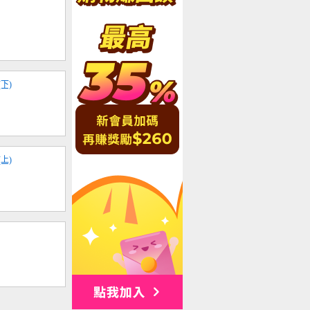
下)
上)