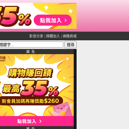
影音分享
|
媒體加入
|
網路商城
廣 告