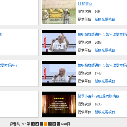
14 約書亞
瀏覽次數：1694
提供單位：
新眼光電視台
拜
葉明翰牧師講座_1 如何改變命運(
瀏覽次數：2088
提供單位：
新眼光電視台
變命運(中)
葉明翰牧師講座_1 如何改變命運(
瀏覽次數：1748
提供單位：
新眼光電視台
醫學小百科 20口腔內膜病症
瀏覽次數：1635
提供單位：
新眼光電視台
影音共 397 筆
3
4
5
6
7
8
9
6/40頁