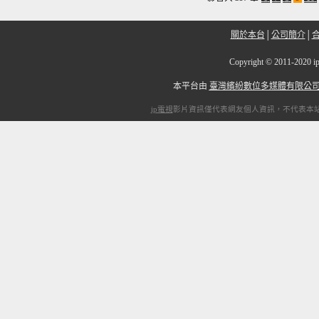
關於本台
│
公司簡介
│
Copyright
©
2011-20
本平台由
臺灣繽紛數位多媒體有限公
ip電視
影片資訊僅代表網友個人資訊，不代表本