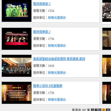
寶貝俱樂部 3
瀏覽次數：1554
提供單位：
新眼光電視台
寶貝俱樂部 2
瀏覽次數：1756
提供單位：
新眼光電視台
魯凱語聖經出版感恩禮拜 敬拜讚美 獻詩
瀏覽次數：1610
提供單位：
新眼光電視台
醫學小百科 9兒童醫療
瀏覽次數：1758
提供單位：
新眼光電視台
影音共 397 筆
6
7
8
9
10