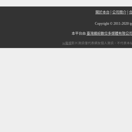
關於本台
│
公司簡介
│
Copyright
©
2011-20
本平台由
臺灣繽紛數位多媒體有限公
ip電視
影片資訊僅代表網友個人資訊，不代表本