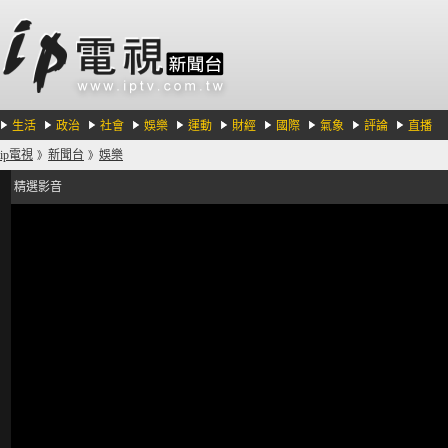
生活
政治
社會
娛樂
運動
財經
國際
氣象
評論
直播
ip電視
新聞台
娛樂
》
》
精選影音