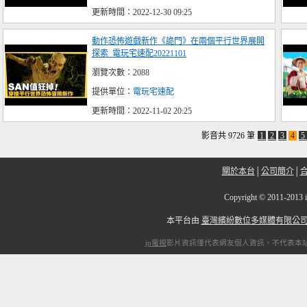
更新時間：2022-12-30 09:25
動作恐怖遊戲新作《詭門》在兩個平行世界展開
探索_電玩宅速配20221101
瀏覽次數：2088
提供單位：
電玩宅速配
更新時間：2022-11-02 20:25
影音共 9726 筆
1
2
3
4
5
關於本台
│
公司簡介
│
Copyright
©
2011-2
本平台由
臺灣繽紛數位多媒體有限公
ip電視
影片資訊僅代表網友個人資訊，不代表本