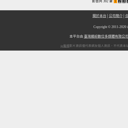
影音共 392 筆
1
2
3
關於本台
│
公司簡介
│
Copyright
©
2011-2
本平台由
臺灣繽紛數位多媒體有限公
ip電視
影片資訊僅代表網友個人資訊，不代表本