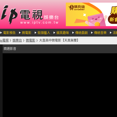
電影預告
微電影
街頭藝人
搞笑趣味
傳統戲劇
傳統音樂
活
ip電視
娛樂台
微電影
大直高中微電影【天真無雙】
》
》
》
精選影音