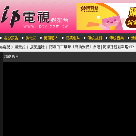
電影預告
微電影
街頭藝人
搞笑趣味
傳統戲劇
傳統音樂
活
ip電視
娛樂台
搞笑趣味
阿嬤的古早味【麻油米糕】食譜│阿嬤孫輕鬆料理#52
》
》
》
精選影音