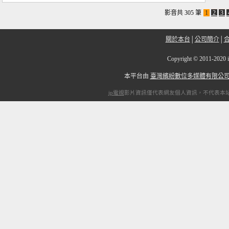
影音共 305 筆
1
2
3
關於本台
│
公司簡介
│
Copyright
©
2011-2
本平台由
臺灣繽紛數位多媒體有限公
ip電視
影片資訊僅代表網友個人資訊，不代表本