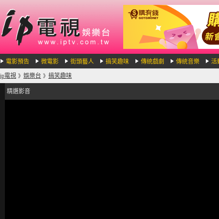
電影預告
微電影
街頭藝人
搞笑趣味
傳統戲劇
傳統音樂
活
ip電視
娛樂台
搞笑趣味
》
》
精選影音