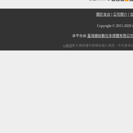
關於本台
│
公司簡介
│
Copyright
©
2011-2
本平台由
臺灣繽紛數位多媒體有限公
ip電視
影片資訊僅代表網友個人資訊，不代表本