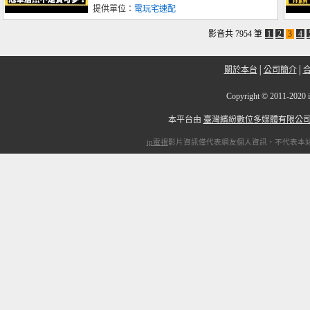
提供單位：
電玩宅速配
影音共 7954 筆
1
2
3
4
關於本台
│
公司簡介
│
Copyright
©
2011-2
本平台由
臺灣繽紛數位多媒體有限公
ip電視
影片資訊僅代表網友個人資訊，不代表本