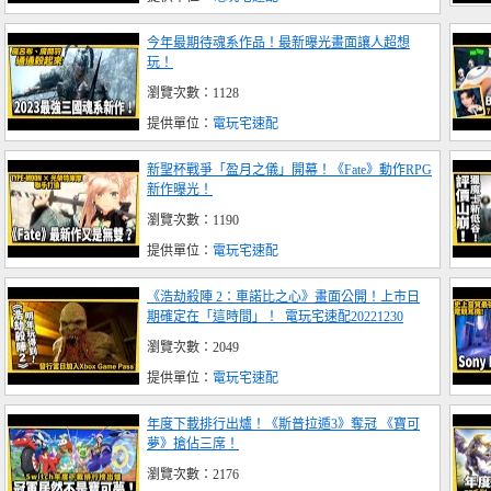
今年最期待魂系作品！最新曝光畫面讓人超想
玩！
瀏覽次數：1128
提供單位：
電玩宅速配
新聖杯戰爭「盈月之儀」開幕！《Fate》動作RPG
新作曝光！
瀏覽次數：1190
提供單位：
電玩宅速配
《浩劫殺陣 2：車諾比之心》畫面公開！上市日
期確定在「這時間」！_電玩宅速配20221230
瀏覽次數：2049
提供單位：
電玩宅速配
年度下載排行出爐！《斯普拉遁3》奪冠 《寶可
夢》搶佔三席！
瀏覽次數：2176