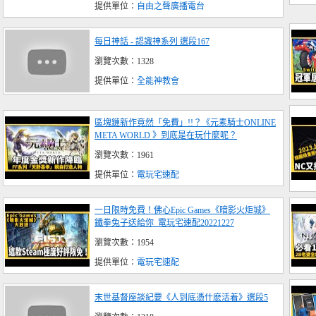
提供單位：
自由之聲廣播電台
每日神話 - 認識神系列 選段167
瀏覽次數：1328
提供單位：
全能神教會
區塊鏈新作竟然「免費」!!？《元素騎士ONLINE
META WORLD 》到底是在玩什麼呢？
瀏覽次數：1961
提供單位：
電玩宅速配
一日限時免費！佛心Epic Games《暗影火炬城》
鐵拳兔子送給你_電玩宅速配20221227
瀏覽次數：1954
提供單位：
電玩宅速配
末世基督座談紀要《人到底憑什麽活着》選段5