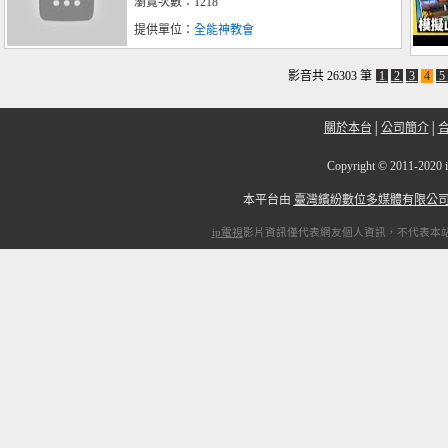
瀏覽次數：1218
提供單位：
全能神教會
影音共 26303 筆
1
2
3
4
5
關於本台
│
公司簡介
│
Copyright
©
2011-2
本平台由
臺灣繽紛數位多媒體有限公
ip電視
影片資訊僅代表網友個人資訊，不代表本