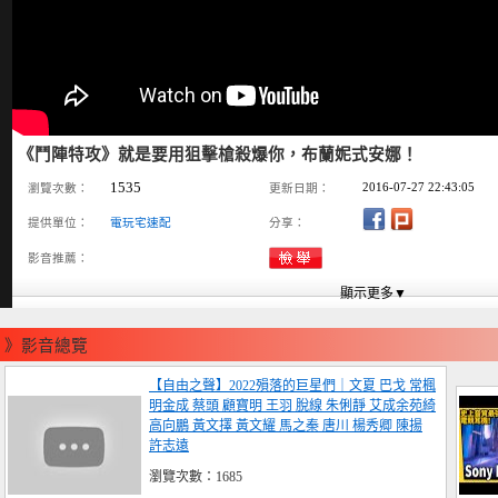
《鬥陣特攻》就是要用狙擊槍殺爆你，布蘭妮式安娜！
1535
2016-07-27 22:43:05
瀏覽次數：
更新日期：
提供單位：
電玩宅速配
分享：
影音推薦：
》影音總覽
【自由之聲】2022殞落的巨星們｜文夏 巴戈 常楓
明金成 蔡頭 顧寶明 王羽 脫線 朱俐靜 艾成余苑綺
高向鵬 黃文擇 黃文耀 馬之秦 唐川 楊秀卿 陳揚
許志遠
瀏覽次數：1685