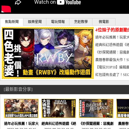
焦點新聞
娛樂星聞
電玩情報
烹飪教學
微電影
4位妹子的原創動
曝光_電玩宅速配20
過年必玩推薦！玩家大
宅速配20230126
經典科幻恐怖遊戲《絕
懼體驗-電玩宅速配2023
《妙探闖通關：惡魔劇
到!!-電玩宅速配202301
農曆春節最強大作！S
電玩宅速配20230123
【電玩TOP10】編輯
了，封面圖直接雷你!-電
紅包錢有去處了！SEG
宅速配20230119
[最新影音分享]
過年必玩推薦！玩家大
經典科幻恐怖遊戲《絕
《妙探闖通關：惡魔劇
農曆春