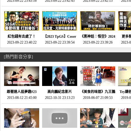
推的JRPG神作《神之
2023-09-22 23:43:16
命異次元 重製版》重
2023-09-22 23:42:43
2023-09-22 23:42:15
場》將推出「重製
SE社
2023-0
天平》介紹！-電玩宅
回「石村號」的恐懼體
版」!!!今年就能玩到!!-
動作角
速配20230126
驗-電玩宅速配
電玩宅速配20230124
電玩宅速
20230125
紅包錢有去處了！
【2023 TpGS】Coser
《黑神話：悟空》2024
更多
SEGA春節特賣 超過85
2023-09-22 23:40:22
和Show Girl搶先看！
2023-09-22 23:39:54
年夏季推出！確定不會
2023-09-22 23:39:26
《來自
2023-0
款遊戲打到骨折-電玩
直擊展前記者會-電玩
延期齁？-電玩宅速配
金鄉》
宅速配20230119
宅速配20230118
20230117
[熱門影音分享]
跟著達人追夢趣#23
高向鵬紀念影片
《美食的味道》九王鵝
Try講
promo-我想開間咖啡
2015-08-12 21:45:00
2022-10-31 23:13:23
2018-06-07 21:09:53
肉
2019-0
才
館(謝佳凌)