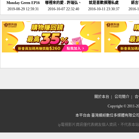
Monday Green EP16
哪裡來的愛 - 許瑞弘、
就是喜歡摸隱私處
語言
超意外~環保原來可以
2019-08-29 12:59:31
2016-10-07 22:32:40
李其芬
2016-10-11 23:30:37
2016-1
邊玩邊做！
關於本台
|
公司簡介
|
合
Copyright © 2
本平台由
臺灣繽紛數位多媒體有限公
ip電視影片資訊僅代表網友個人資訊，不代表本