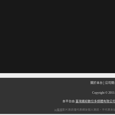
關於本台
│
公司簡
Copyright
©
201
本平台由
臺灣繽紛數位多媒體有限公
ip電視
影片資訊僅代表網友個人資訊，不代表本