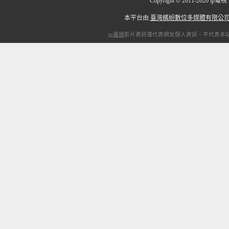
Copyright
©
2011-2020 i
本平台由
臺灣繽紛數位多媒體有限公
ip電視
影片資訊僅代表網友個人資訊，不代表本