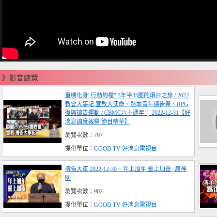
》影音總覽
重機化身"行動約櫃" 3年半35圈的環台之旅 / 2022
教會大事記 宣教大使命、熱血青年禱告祭、RPG
復興禱告運動 / CBMC六十週年 │ 2022-12-31【好
消息國度報導 節目精華】
瀏覽次數：797
提供單位：
GOOD TV 好消息電視台
禱告大軍 2022-12-30 ~ 年上加年 靈上加靈 | 周神
助
瀏覽次數：902
提供單位：
GOOD TV 好消息電視台