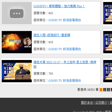
GOODTV+ 嶄新體驗，強力推薦 Plus！
瀏覽次數：843
提供單位：
GOOD TV 好消息電視台
道在人間~逆境前行 | 董家驊
瀏覽次數：819
提供單位：
GOOD TV 好消息電視台
禱告大軍 2022-12-27 ~ 年上加年 恩上加恩 | 周神
助
瀏覽次數：793
提供單位：
GOOD TV 好消息電視台
影音共 16351 筆
1
2
3
關於本台
│
公司簡介
│