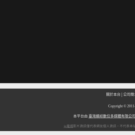
關於本台
│
公司簡
Copyright
©
201
本平台由
臺灣繽紛數位多媒體有限公
ip電視
影片資訊僅代表網友個人資訊，不代表本