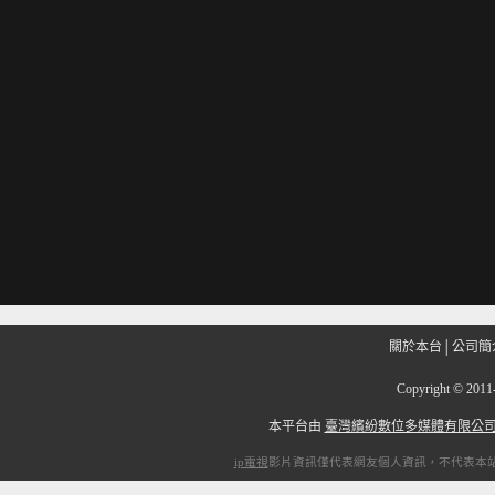
關於本台
│
公司簡
Copyright
©
201
本平台由
臺灣繽紛數位多媒體有限公
ip電視
影片資訊僅代表網友個人資訊，不代表本