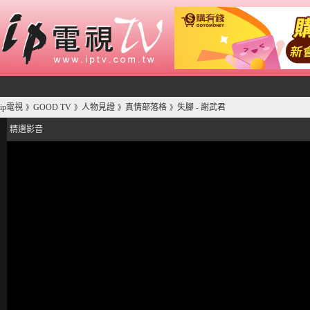
ip電視
GOOD TV
人物見證
真情部落格
失腳 - 謝武君
》
》
》
》
精選影音