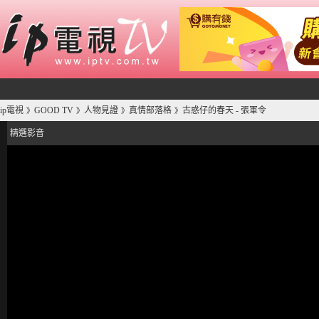
ip電視
GOOD TV
人物見證
真情部落格
古惑仔的春天 - 張軍令
》
》
》
》
精選影音