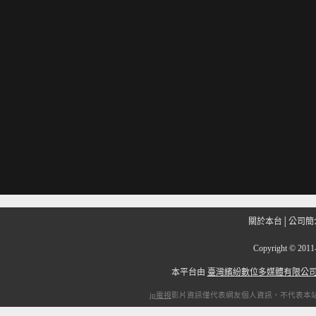
關於本台
│
公司簡
Copyright
©
201
本平台由
臺灣繽紛數位多媒體有限公
ip電視
影片資訊僅代表網友個人資訊，不代表本