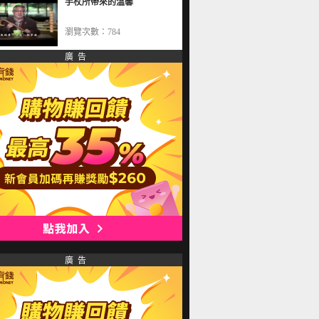
手杖所帶來的溫馨
瀏覽次數：784
廣 告
廣 告