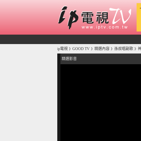
ip電視
GOOD TV
精選內容
孫叔唱副歌
》
》
》
》
精選影音