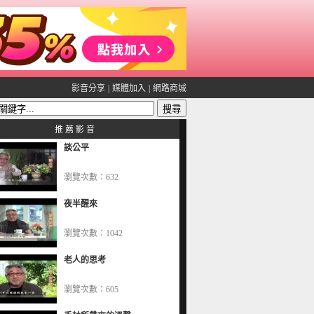
影音分享
|
媒體加入
|
網路商城
推 薦 影 音
談公平
瀏覽次數：632
夜半醒來
瀏覽次數：1042
老人的思考
瀏覽次數：605