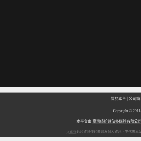
關於本台
│
公司簡
Copyright
©
201
本平台由
臺灣繽紛數位多媒體有限公
ip電視
影片資訊僅代表網友個人資訊，不代表本