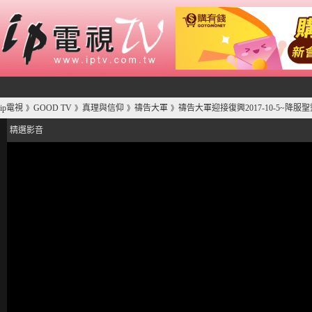
ip電視
GOOD TV
真理與信仰
禱告大軍
禱告大軍迎接復興2017-10-5~降
》
》
》
》
精選影音