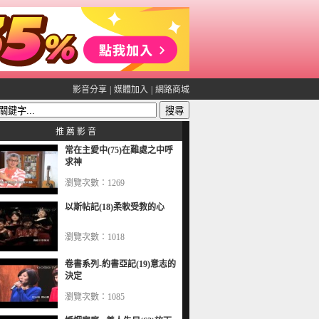
影音分享
|
媒體加入
|
網路商城
推 薦 影 音
常在主愛中(75)在難處之中呼
求神
瀏覽次數：1269
以斯帖記(18)柔軟受教的心
瀏覽次數：1018
卷書系列-約書亞記(19)意志的
決定
瀏覽次數：1085