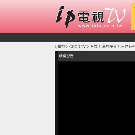
ip電視
GOOD TV
音樂
恩典時分
人物系列
》
》
》
》
精選影音