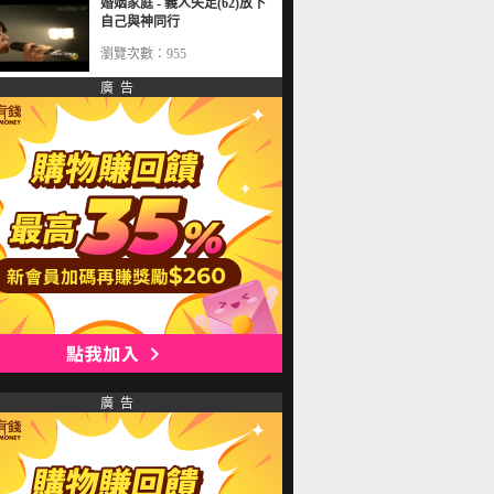
婚姻家庭 - 義人失足(62)放下
自己與神同行
瀏覽次數：955
廣 告
廣 告