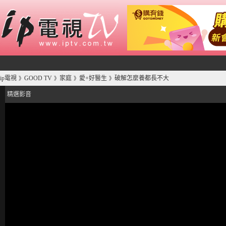
ip電視
GOOD TV
家庭
愛+好醫生
破解怎麼養都長不大
》
》
》
》
精選影音