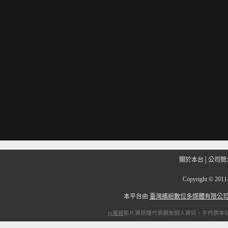
關於本台
│
公司簡
Copyright
©
201
本平台由
臺灣繽紛數位多媒體有限公
ip電視
影片資訊僅代表網友個人資訊，不代表本