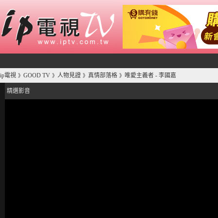
ip電視
GOOD TV
人物見證
真情部落格
唯愛主義者 - 李國嘉
》
》
》
》
精選影音