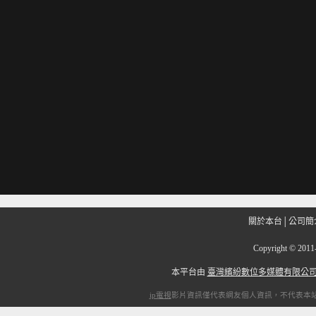
關於本台
│
公司簡
Copyright
©
201
本平台由
臺灣繽紛數位多媒體有限公
ip電視
影片資訊僅代表網友個人資訊，不代表本