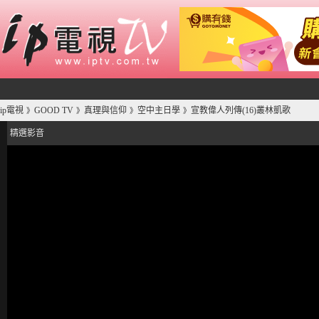
ip電視
GOOD TV
真理與信仰
空中主日學
宣教偉人列傳(16)叢林凱歌
》
》
》
》
精選影音