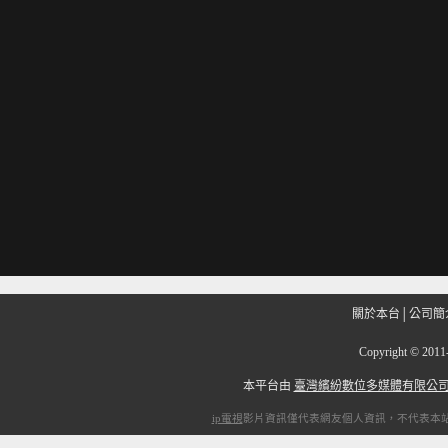
關於本台
│
公司簡
Copyright
©
201
本平台由
臺灣繽紛數位多媒體有限公
ip電視
影片資訊僅代表網友個人資訊，不代表本