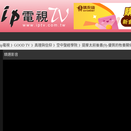
ip電視
GOOD TV
真理與信仰
空中聖經學院
提摩太前後書(9)-優質的牧養關係
》
》
》
》
精選影音