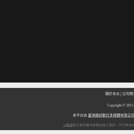
關於本台
│
公司簡
Copyright
©
201
本平台由
臺灣繽紛數位多媒體有限公
ip電視
影片資訊僅代表網友個人資訊，不代表本