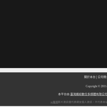
關於本台
│
公司簡
Copyright
©
201
本平台由
臺灣繽紛數位多媒體有限公
ip電視
影片資訊僅代表網友個人資訊，不代表本