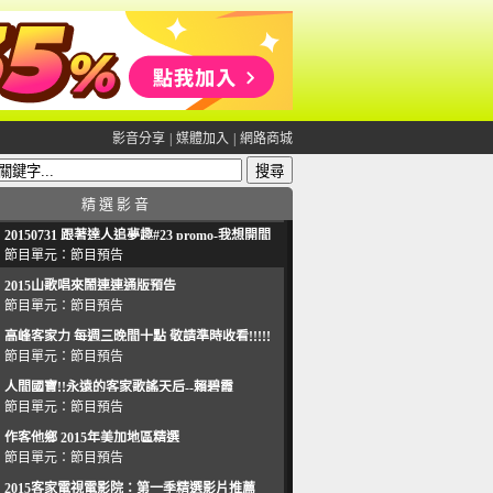
影音分享
|
媒體加入
|
網路商城
精 選 影 音
20150731 跟著達人追夢趣#23 promo-我想開間
咖啡館(謝佳凌)
節目單元：
節目預告
2015山歌唱來鬧連連通版預告
節目單元：
節目預告
高峰客家力 每週三晚間十點 敬請準時收看!!!!!
節目單元：
節目預告
人間國寶!!永遠的客家歌謠天后--賴碧霞
節目單元：
節目預告
作客他鄉 2015年美加地區精選
節目單元：
節目預告
2015客家電視電影院：第一季精選影片推薦