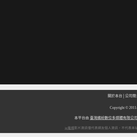
關於本台
│
公司簡
Copyright
©
201
本平台由
臺灣繽紛數位多媒體有限公
ip電視
影片資訊僅代表網友個人資訊，不代表本