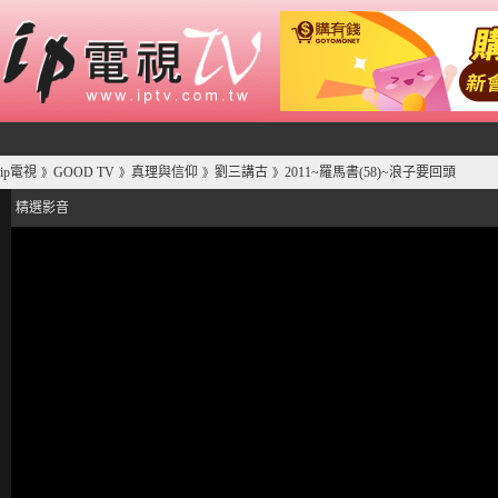
ip電視
GOOD TV
真理與信仰
劉三講古
2011~羅馬書(58)~浪子要回頭
》
》
》
》
精選影音