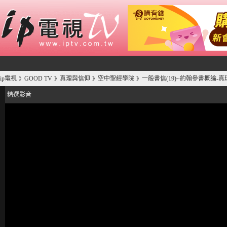
ip電視
GOOD TV
真理與信仰
空中聖經學院
一般書信(19)~約翰參書概論-
》
》
》
》
精選影音