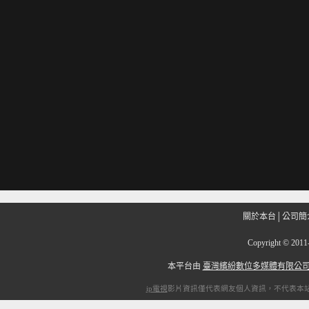
關於本台
│
公司簡
Copyright
©
201
本平台由
臺灣繽紛數位多媒體有限公
ip電視
影片資訊僅代表網友個人資訊，不代表本