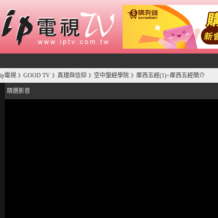
ip電視
GOOD TV
真理與信仰
空中聖經學院
摩西五經(1)~摩西五經簡介
》
》
》
》
精選影音