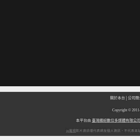
關於本台
│
公司簡
Copyright
©
201
本平台由
臺灣繽紛數位多媒體有限公
ip電視
影片資訊僅代表網友個人資訊，不代表本