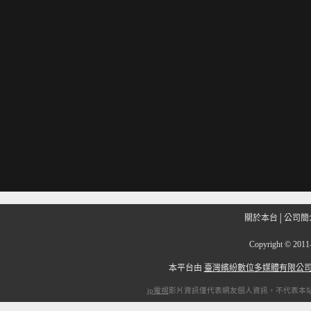
關於本台
│
公司簡
Copyright
©
201
本平台由
臺灣繽紛數位多媒體有限公
ip電視
影片資訊僅代表網友個人資訊，不代表本