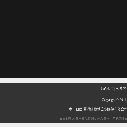
關於本台
│
公司簡
Copyright
©
201
本平台由
臺灣繽紛數位多媒體有限公
ip電視
影片資訊僅代表網友個人資訊，不代表本