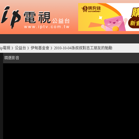
ip電視
公益台
伊甸基金會
2010-10-04孫叔叔對志工朋友的勉勵
》
》
》
精選影音