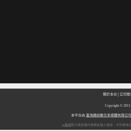
關於本台
│
公司簡
Copyright
©
201
本平台由
臺灣繽紛數位多媒體有限公
ip電視
影片資訊僅代表網友個人資訊，不代表本