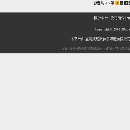
影音共 905 筆
1
2
3
關於本台
│
公司簡介
│
Copyright
©
2011-2
本平台由
臺灣繽紛數位多媒體有限公
ip電視
影片資訊僅代表網友個人資訊，不代表本