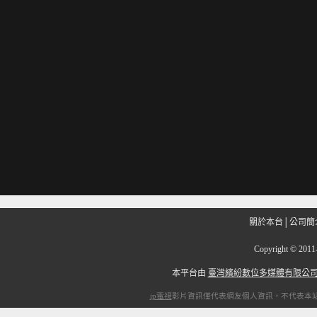
關於本台
│
公司簡
Copyright
©
201
本平台由
臺灣繽紛數位多媒體有限公
ip電視
影片資訊僅代表網友個人資訊，不代表本