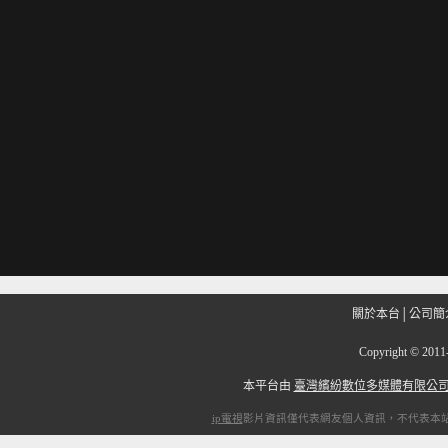
關於本台
│
公司簡
Copyright
©
201
本平台由
臺灣繽紛數位多媒體有限公
ip電視
影片資訊僅代表網友個人資訊，不代表本