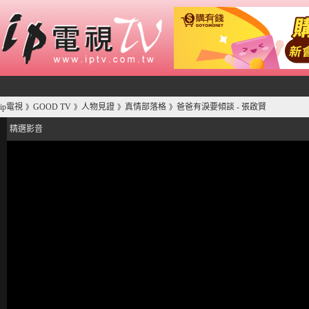
ip電視
GOOD TV
人物見證
真情部落格
爸爸有淚要傾談 - 張啟賢
》
》
》
》
精選影音