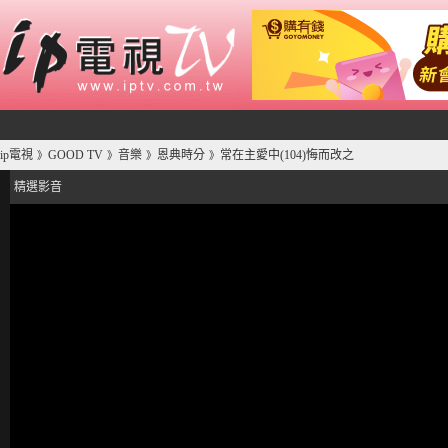
ip電視
GOOD TV
音樂
恩典時分
常在主愛中(104)悔而改之
》
》
》
》
精選影音