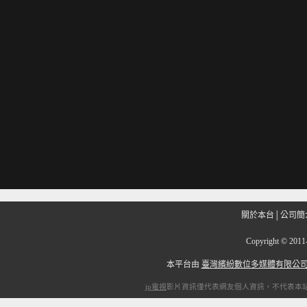
關於本台
│
公司簡
Copyright
©
201
本平台由
臺灣繽紛數位多媒體有限公
ip電視
影片資訊僅代表網友個人資訊，不代表本