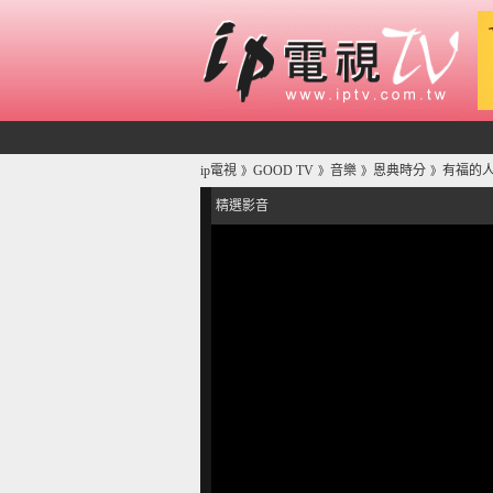
ip電視
GOOD TV
音樂
恩典時分
有福的人
》
》
》
》
精選影音