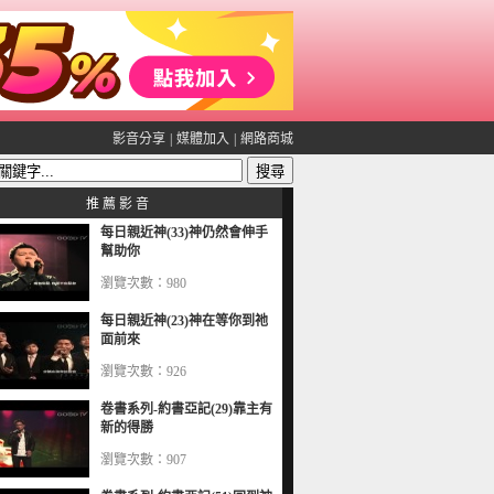
影音分享
|
媒體加入
|
網路商城
推 薦 影 音
每日親近神(33)神仍然會伸手
幫助你
瀏覽次數：980
每日親近神(23)神在等你到祂
面前來
瀏覽次數：926
卷書系列-約書亞記(29)靠主有
新的得勝
瀏覽次數：907