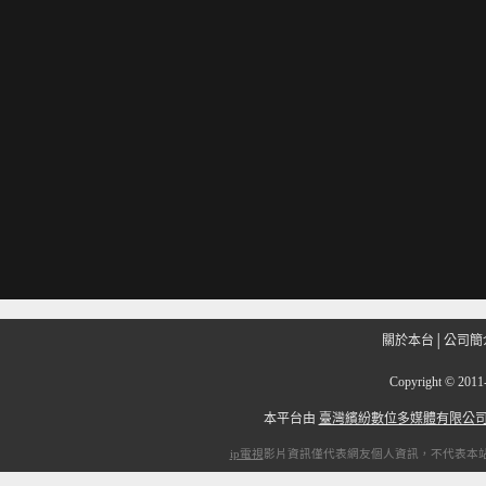
關於本台
│
公司簡
Copyright
©
201
本平台由
臺灣繽紛數位多媒體有限公
ip電視
影片資訊僅代表網友個人資訊，不代表本