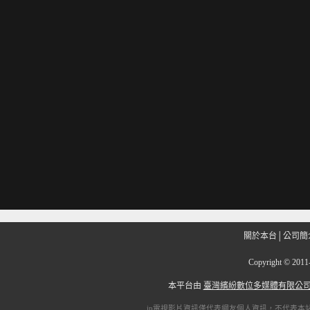
關於本台
│
公司簡
Copyright
©
201
本平台由
臺灣繽紛數位多媒體有限公
ip電視
影片資訊僅代表網友個人資訊，不代表本