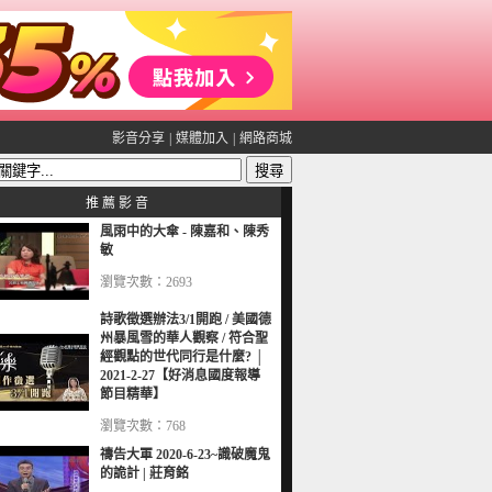
影音分享
|
媒體加入
|
網路商城
推 薦 影 音
風雨中的大傘 - 陳嘉和、陳秀
敏
瀏覽次數：2693
詩歌徵選辦法3/1開跑 / 美國德
州暴風雪的華人觀察 / 符合聖
經觀點的世代同行是什麼? │
2021-2-27【好消息國度報導
節目精華】
瀏覽次數：768
禱告大軍 2020-6-23~識破魔鬼
的詭計 | 莊育銘