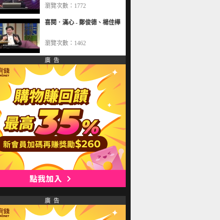
瀏覽次數：1772
喜閱．滿心 - 鄭俊德、楊佳樺
瀏覽次數：1462
廣 告
廣 告