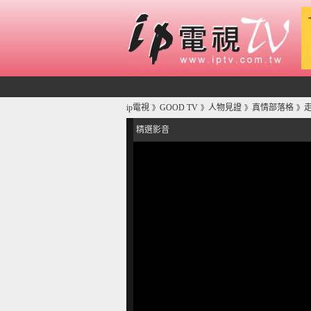
ip電視
GOOD TV
人物見證
真情部落格
》
》
》
》
精選影音