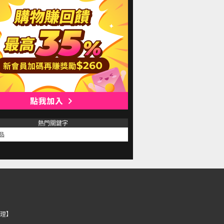
熱門關鍵字
品
理】