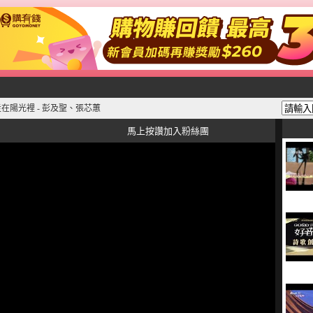
走在陽光裡 - 彭及聖、張芯蕙
馬上按讚加入粉絲團