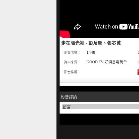
走在陽光裡 - 彭及聖、張芯蕙
1448
瀏覽次數：
GOOD TV 好消息電視台
資料來源：
影音推薦：
影音評論