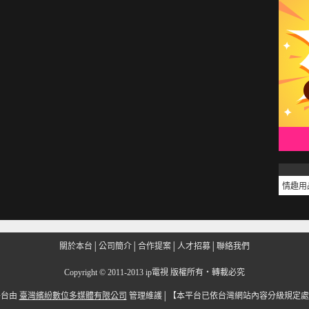
情趣用
關於本台
│
公司簡介
│
合作提案
│
人才招募
│
聯絡我們
Copyright
©
2011-2013 ip電視 版權所有‧轉載必究
平台由
臺灣繽紛數位多媒體有限公司
管理維護│
【本平台已依台灣網站內容分級規定處